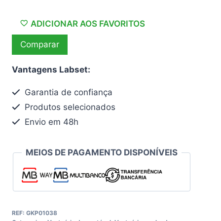
Protetores
de
ADICIONAR AOS FAVORITOS
sapatos
Comparar
em
plástico
Vantagens Labset:
+
TNT
Garantia de confiança
Produtos selecionados
Envio em 48h
MEIOS DE PAGAMENTO DISPONÍVEIS
REF:
GKP01038