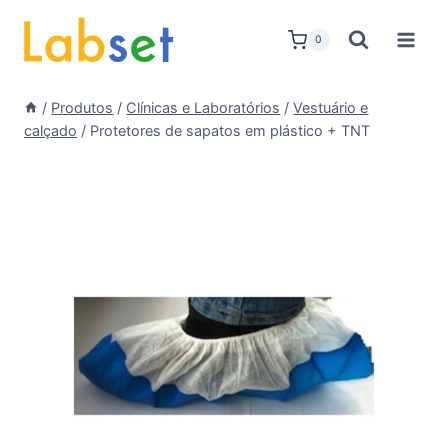
Skip
to
0
content
/
Produtos
/
Clínicas e Laboratórios
/
Vestuário e
calçado
/
Protetores de sapatos em plástico + TNT