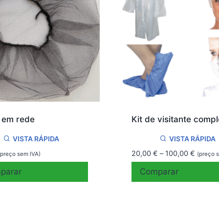
 em rede
Kit de visitante compl
VISTA RÁPIDA
VISTA RÁPIDA
Price
20,00
€
–
100,00
€
(preço sem IVA)
(preço 
range:
parar
Comparar
20,00 
throug
100,00