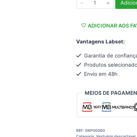
Quantidade
Adicio
de
Batas
descartáveis
ADICIONAR AOS F
em
Vantagens Labset:
plástico
Garantia de confianç
Produtos selecionad
Envio em 48h
MEIOS DE PAGAMEN
REF:
GKP00080
Categoria:
Vestuário descartável