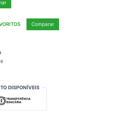
nar
AVORITOS
Comparar
a
os
TO DISPONÍVEIS