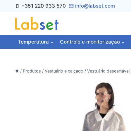
Skip
+351 220 933 570
info@labset.com
to
content
Temperatura
Controlo e monitorização
/
Produtos
/
Vestuário e calçado
/
Vestuário descartável