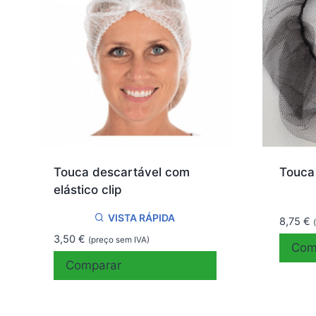
Touca descartável com
Touca
elástico clip
VISTA RÁPIDA
8,75
€
3,50
€
(preço sem IVA)
Com
Comparar