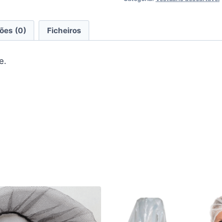
ões (0)
Ficheiros
e.