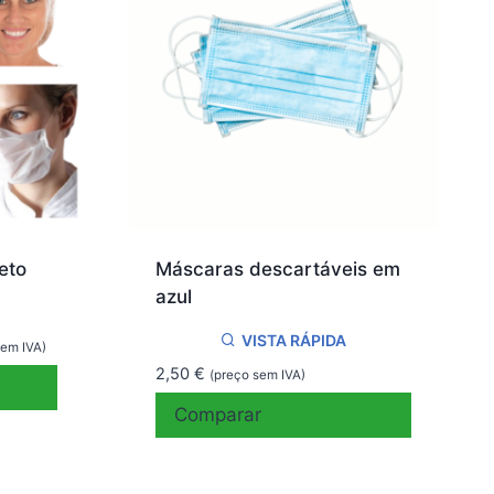
eto
Máscaras descartáveis em
azul
VISTA RÁPIDA
sem IVA)
2,50
€
(preço sem IVA)
€
Comparar
h
 €