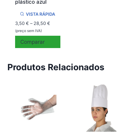
plástico azul
VISTA RÁPIDA
Price
3,50
€
–
28,50
€
range:
(preço sem IVA)
3,50 €
Comparar
through
28,50 €
Produtos Relacionados