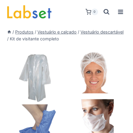
Skip
to
0
content
/
Produtos
/
Vestuário e calçado
/
Vestuário descartável
/
Kit de visitante completo