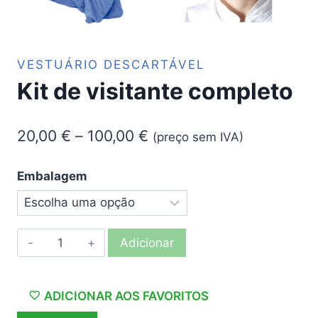
VESTUÁRIO DESCARTÁVEL
Kit de visitante completo
Price
20,00
€
–
100,00
€
(preço sem IVA)
range:
Embalagem
20,00 €
through
100,00 €
Quantidade
Adicionar
de
Kit
de
ADICIONAR AOS FAVORITOS
visitante