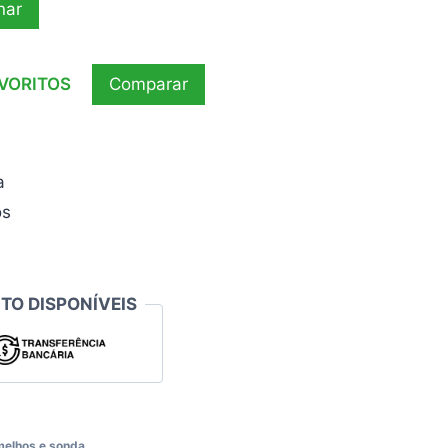
nar
AVORITOS
Comparar
a
os
TO DISPONÍVEIS
melhos e sonda