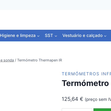
Higiene e limpeza
SST
Vestuário e calçado
 e sonda
/
Termómetro Thermapen IR
TERMÓMETROS INF
Termómetro 
125,64
€
(preço sem I