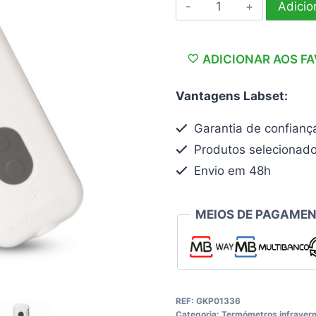
Quantidade
Adicio
de
Termómetro
Thermapen
ADICIONAR AOS F
IR
Vantagens Labset:
Garantia de confianç
Produtos selecionad
Envio em 48h
MEIOS DE PAGAMEN
REF:
GKP01336
Categoria:
Termómetros infraver