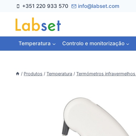
Skip
+351 220 933 570
info@labset.com
to
content
Temperatura
Controlo e monitorização
/
Produtos
/
Temperatura
/
Termómetros infravermelhos