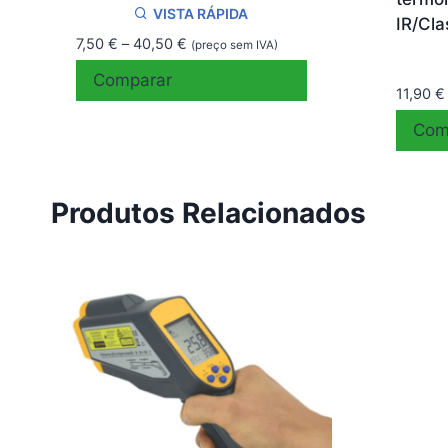
VISTA RÁPIDA
IR/Cla
Price
7,50
€
–
40,50
€
(preço sem IVA)
range:
Comparar
7,50 €
11,90
€
through
Com
40,50 €
Produtos Relacionados