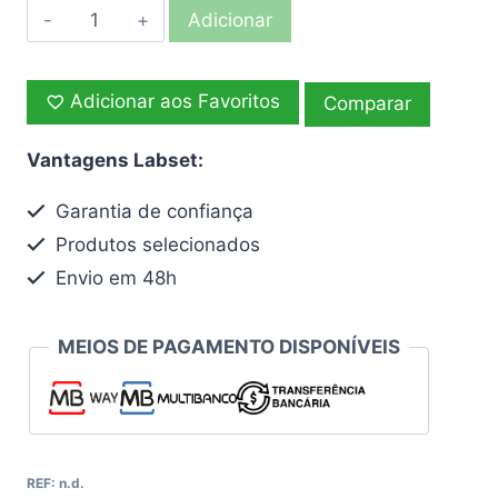
Quantidade
Adicionar
de
Termómetro
Adicionar aos Favoritos
Sizzle
Comparar
Vantagens Labset:
Garantia de confiança
Produtos selecionados
Envio em 48h
MEIOS DE PAGAMENTO DISPONÍVEIS
REF:
n.d.