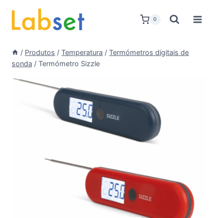
Skip
to
0
content
/
Produtos
/
Temperatura
/
Termómetros digitais de
sonda
/
Termómetro Sizzle