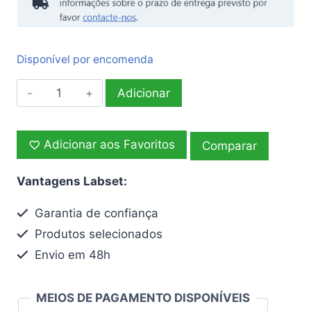
Disponível por encomenda
Quantidade
Adicionar
de
Refratómetro
Adicionar aos Favoritos
digital
Comparar
para
Vantagens Labset:
medição
de
Garantia de confiança
%
Produtos selecionados
de
Envio em 48h
açúcar
invertido
por
MEIOS DE PAGAMENTO DISPONÍVEIS