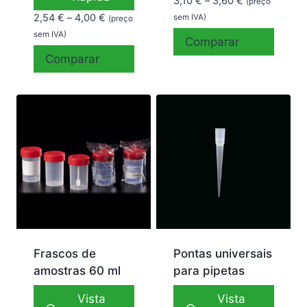
Price
3,10
€
–
3,60
€
(preço
range:
Price
2,54
€
–
4,00
€
sem IVA)
(preço
3,10 €
range:
sem IVA)
Comparar
through
2,54 €
Comparar
3,60 €
through
4,00 €
Frascos de
Pontas universais
amostras 60 ml
para pipetas
Vista
Vista