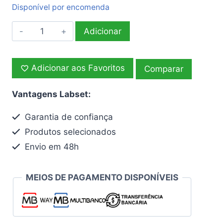
Disponível por encomenda
Quantidade
Adicionar
de
Pipetas
Adicionar aos Favoritos
Pasteur
Comparar
esterilizadas
Vantagens Labset:
1
ml
Garantia de confiança
Produtos selecionados
Envio em 48h
MEIOS DE PAGAMENTO DISPONÍVEIS