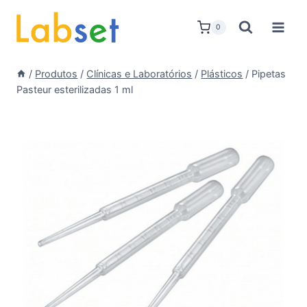
Skip
to
0
content
/
Produtos
/
Clínicas e Laboratórios
/
Plásticos
/
Pipetas
Pasteur esterilizadas 1 ml