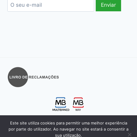
© 2026 Getonclik, Lda.
Este site utiliza cookies para permitir uma melhor experiência
por parte do utilizador. Ao navegar no site estará a consentir a
sua utilização.