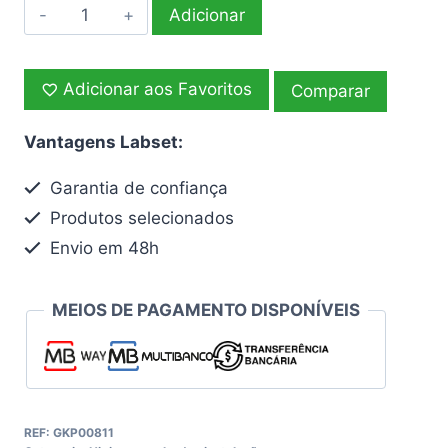
Quantidade
Adicionar
de
Papel
Adicionar aos Favoritos
mecha
Comparar
Vantagens Labset:
Garantia de confiança
Produtos selecionados
Envio em 48h
MEIOS DE PAGAMENTO DISPONÍVEIS
REF:
GKP00811