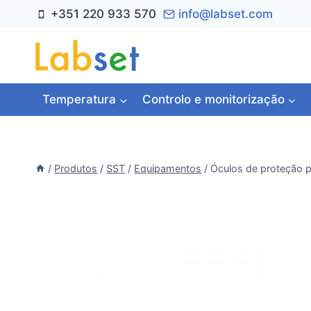
Skip
+351 220 933 570
info@labset.com
to
content
Temperatura
Controlo e monitorização
/
Produtos
/
SST
/
Equipamentos
/
Óculos de proteção 