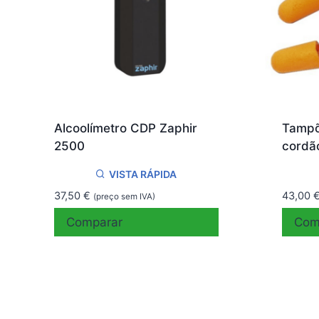
Alcoolímetro CDP Zaphir
Tampõ
2500
cordã
VISTA RÁPIDA
37,50
€
43,00
(preço sem IVA)
Comparar
Com