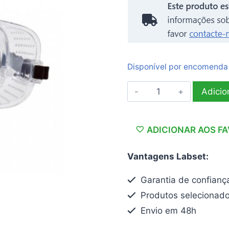
Disponível por encomenda
Quantidade
Adicio
de
Óculos
de
ADICIONAR AOS F
proteção
Vantagens Labset:
panorâmicos
Garantia de confianç
Produtos selecionad
Envio em 48h