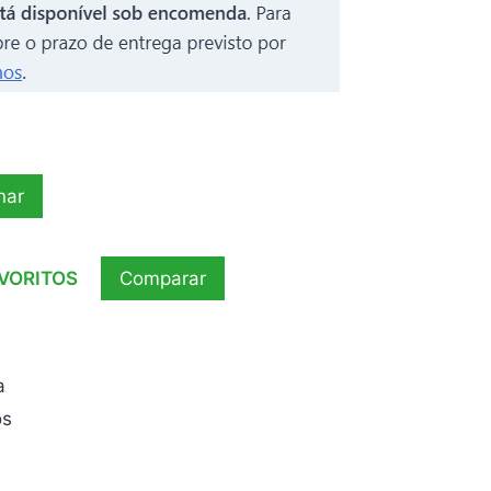
nar
AVORITOS
Comparar
a
os