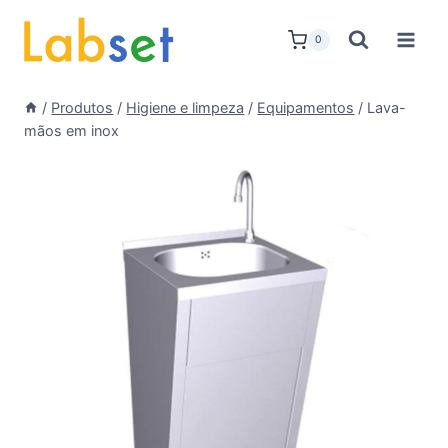
Skip
to
0
content
/
Produtos
/
Higiene e limpeza
/
Equipamentos
/
Lava-
mãos em inox