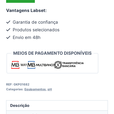
e
temperatura
Vantagens Labset:
8100
Garantia de confiança
Produtos selecionados
Envio em 48h
MEIOS DE PAGAMENTO DISPONÍVEIS
REF:
GKP01682
Categorias:
Equipamentos
,
pH
Descrição