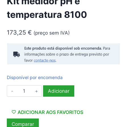
Kit medidor pH e
temperatura 8100
173,25
€
(preço sem IVA)
Disponível por encomenda
Quantidade
Adicionar
de
Kit
medidor
ADICIONAR AOS FAVORITOS
pH
Comparar