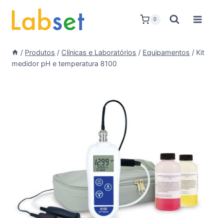
Skip
to
0
content
/
Produtos
/
Clínicas e Laboratórios
/
Equipamentos
/
Kit
medidor pH e temperatura 8100