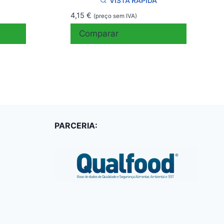
VISTA RÁPIDA
4,15
€
(preço sem IVA)
Comparar
PARCERIA: