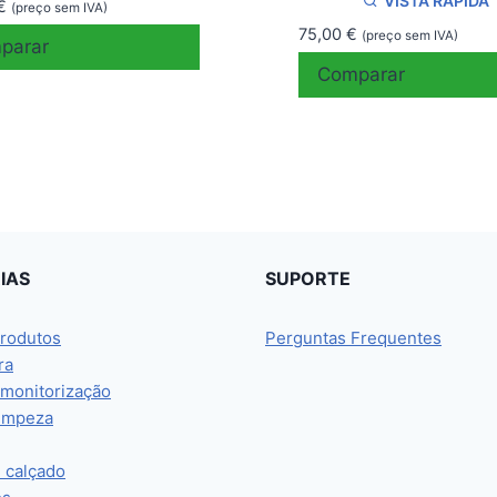
VISTA RÁPIDA
€
(preço sem IVA)
75,00
€
(preço sem IVA)
parar
Comparar
IAS
SUPORTE
rodutos
Perguntas Frequentes
ra
 monitorização
limpeza
e calçado