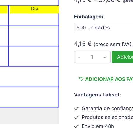
(pre
rang
Embalagem
4,15
thr
37,0
4,15
€
(preço sem IVA)
Quantidade
Adicio
de
Etiquetas
para
ADICIONAR AOS F
identificação
Vantagens Labset:
de
produtos
Garantia de confianç
alimentares
Produtos selecionad
Envio em 48h