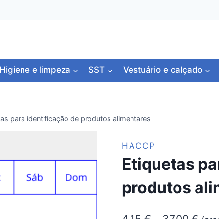
Higiene e limpeza
SST
Vestuário e calçado
tas para identificação de produtos alimentares
HACCP
Etiquetas pa
produtos al
Pric
4,15
€
–
37,00
€