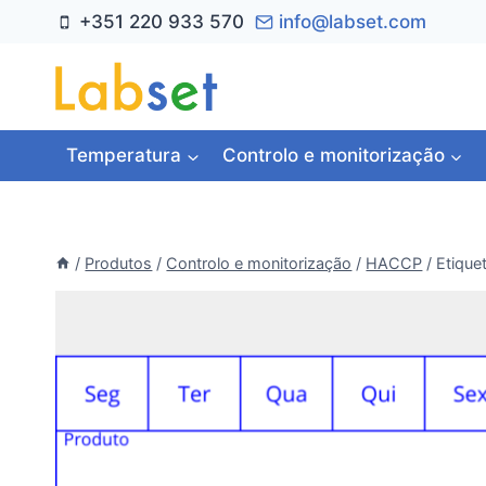
Skip
+351 220 933 570
info@labset.com
to
content
Temperatura
Controlo e monitorização
/
Produtos
/
Controlo e monitorização
/
HACCP
/
Etique