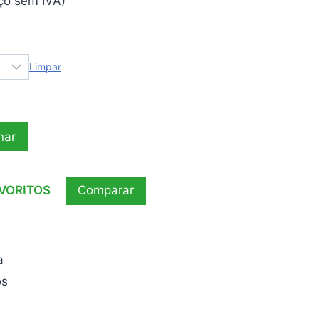
ço sem IVA)
e:
 €
Limpar
ough
0 €
nar
AVORITOS
Comparar
a
os