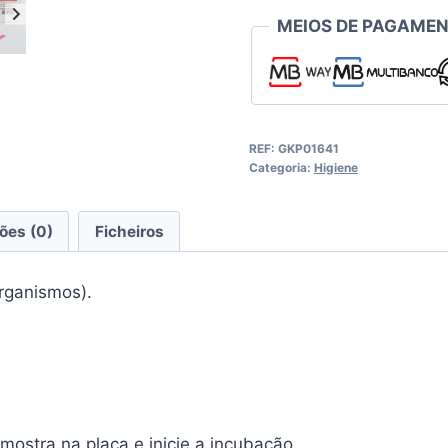
MEIOS DE PAGAMEN
REF:
GKP01641
Categoria:
Higiene
ões (0)
Ficheiros
rganismos).
mostra na placa e inicie a incubação.