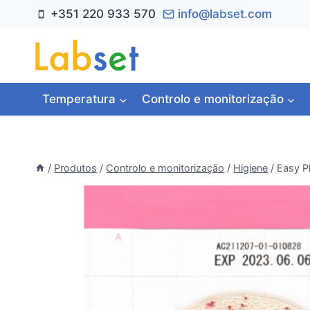
Skip
+351 220 933 570
info@labset.com
to
content
Temperatura
Controlo e monitorização
/
Produtos
/
Controlo e monitorização
/
Higiene
/
Easy P