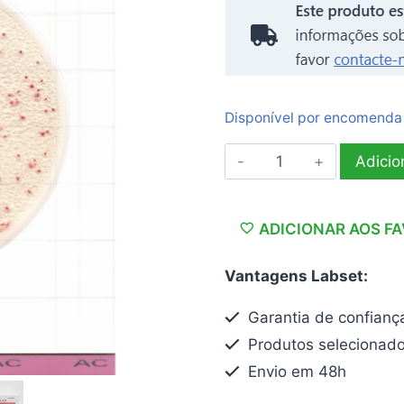
Disponível por encomenda
Quantidade
Adicio
de
Easy
Plate
ADICIONAR AOS F
AC
Vantagens Labset:
Contagens
Totais
Garantia de confianç
Produtos selecionad
Envio em 48h