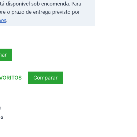
nar
AVORITOS
Comparar
a
os