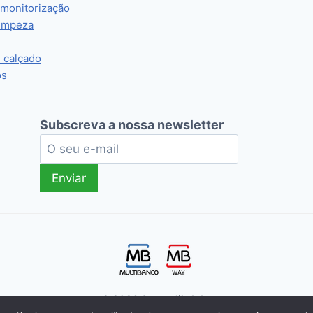
 monitorização
limpeza
e calçado
os
Subscreva a nossa newsletter
© 2026 Getonclik, Lda.