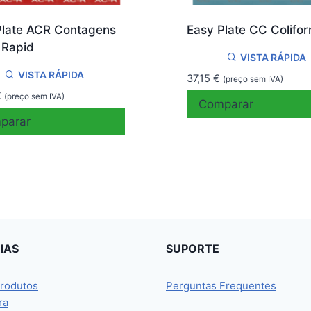
Plate ACR Contagens
Easy Plate CC Colifo
 Rapid
VISTA RÁPIDA
VISTA RÁPIDA
37,15
€
(preço sem IVA)
€
(preço sem IVA)
Comparar
parar
IAS
SUPORTE
rodutos
Perguntas Frequentes
ra