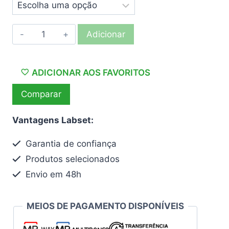
Quantidade
Adicionar
de
Blusão
azul
ADICIONAR AOS FAVORITOS
para
Comparar
frio
Vantagens Labset:
Garantia de confiança
Produtos selecionados
Envio em 48h
MEIOS DE PAGAMENTO DISPONÍVEIS