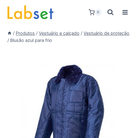
Skip
to
0
content
/
Produtos
/
Vestuário e calçado
/
Vestuário de proteção
/
Blusão azul para frio